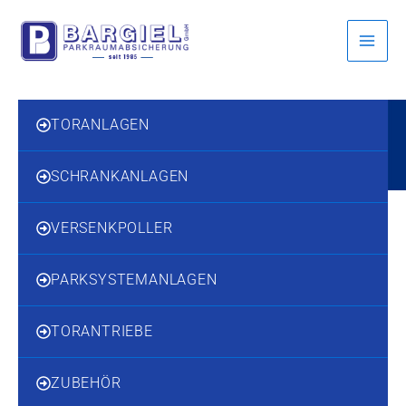
Inhalt
Zum
springen
Inhalt
springen
TORANLAGEN
SCHRANKANLAGEN
VERSENKPOLLER
PARKSYSTEMANLAGEN
TORANTRIEBE
ZUBEHÖR